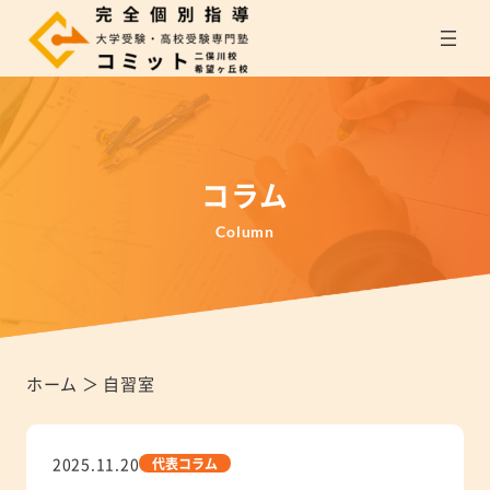
内
容
を
ス
キ
ッ
プ
コラム
Column
ホーム
＞
自習室
2025.11.20
代表コラム