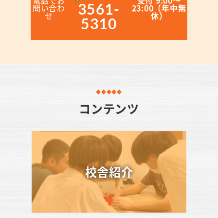
3561-
問い合わ
23:00（年中無
せ
休）
5310
コンテンツ
校舎紹介