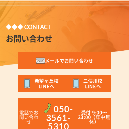
◆◆◆ CONTACT
お問い合わせ
メールでお問い合わせ
希望ヶ丘校
二俣川校
LINEへ
LINEへ
050-
電話でお
受付 9:00〜
3561-
問い合わ
23:00（年中無
せ
休）
5310