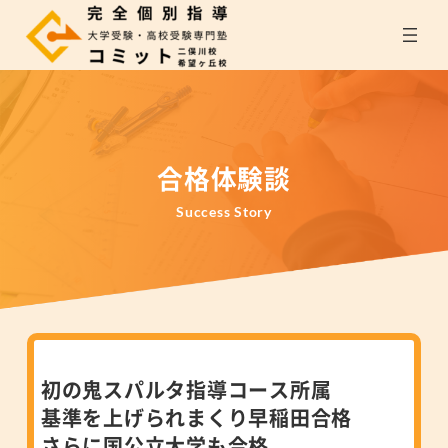
内
容
を
ス
キ
ッ
プ
合格体験談
Success Story
初の鬼スパルタ指導コース所属
基準を上げられまくり早稲田合格
さらに国公立大学も合格